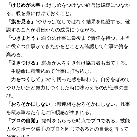
「けじめが大事」:
けじめをつけない経営は破綻につなが
る。躾を身に付けておくこと。
「旗を見る」:
やりっぱなしではなく結果を確認する。確
認することが明日からの成長につながる。
「つきまとう」:
自分の仕事に最後まで責任を持つ。本当
に役立つ仕事ができたかをとことん確認して仕事の質を
高める。
「引きつける」:
熱意が人を引き付け協力者も出てくる。
一生懸命に精魂込めて仕事に打ち込む。
「
力をつくして」:
やり切った感を味わう。自分をほめて
やりたいほど努力しつくした時に味わえるのが仕事の喜
び。
「おろそかにしない」:
報連相をおろそかにしない。凡事
を積み重ねたうえに信頼感が生まれる。
「プロの自覚」:
給料をもらった時点でプロである。技能
人やスポーツ選手のプロと同じであるとの自覚を持って