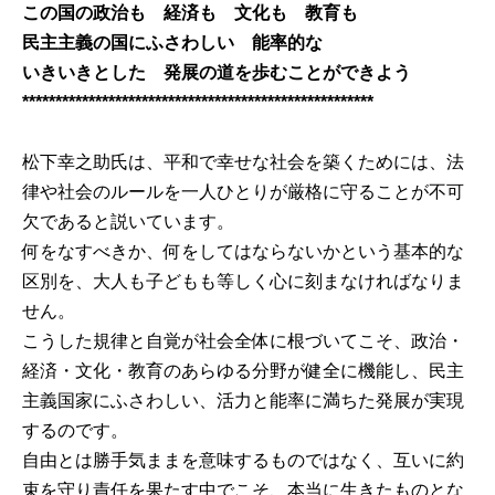
この国の政治も 経済も 文化も 教育も
民主主義の国にふさわしい 能率的な
いきいきとした 発展の道を歩むことができよう
*****************************************************
松下幸之助氏は、平和で幸せな社会を築くためには、法
律や社会のルールを一人ひとりが厳格に守ることが不可
欠であると説いています。
何をなすべきか、何をしてはならないかという基本的な
区別を、大人も子どもも等しく心に刻まなければなりま
せん。
こうした規律と自覚が社会全体に根づいてこそ、政治・
経済・文化・教育のあらゆる分野が健全に機能し、民主
主義国家にふさわしい、活力と能率に満ちた発展が実現
するのです。
自由とは勝手気ままを意味するものではなく、互いに約
束を守り責任を果たす中でこそ、本当に生きたものとな