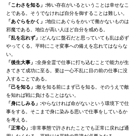
「こわさを知る」:
怖い存在がいるということは幸せなこ
とである。そうでなければ自分を御することは難しい。
「あぐらをかく」:
地位にあぐらをかいて働かないものは
邪魔である。地位が高い人ほど自分を戒める。
「乱を忘れず」:
どんなに盤石だと思っていても乱は必ず
やってくる。平時にこそ変事への備えを忘れてはならな
い。
「後生大事」:
全身全霊で仕事に打ち込むことで能力が生
きてきて成功に至る。要は一心不乱に目の前の仕事に没
入することである。
「己を知る」:
敵を知る前にまず己を知る。そのうえで敵
を知れば戦に負けることはない。
「身にしみる」:
やらなければ命がないという環境下で仕
事をする。そこまで身に染みる思いで仕事をしているか
を考える。
「正常心」:
非常事態で許されたことでも正常に戻れば通