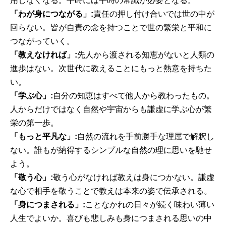
用しなくなる。平時には平時の常識が必要となる。
「わが身につながる」:
責任の押し付け合いでは世の中が
回らない。皆が自責の念を持つことで世の繁栄と平和に
つながっていく。
「教えなければ」:
先人から渡される知恵がないと人類の
進歩はない。次世代に教えることにもっと熱意を持ちた
い。
「学ぶ心」:
自分の知恵はすべて他人から教わったもの。
人からだけではなく自然や宇宙からも謙虚に学ぶ心が繁
栄の第一歩。
「もっと平凡な」:
自然の流れを手前勝手な理屈で解釈し
ない。誰もが納得するシンプルな自然の理に思いを馳せ
よう。
「敬う心」:
敬う心がなければ教えは身につかない。謙虚
な心で相手を敬うことで教えは本来の姿で伝承される。
「身につまされる」:
ことなかれの日々が続く味わい薄い
人生でよいか。喜びも悲しみも身につまされる思いの中